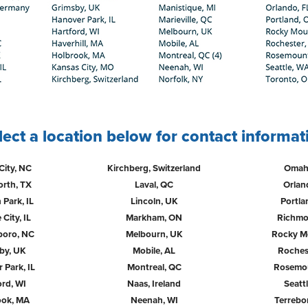
lect a location below for contact informat
City, NC
Kirchberg, Switzerland
Omah
orth, TX
Laval, QC
Orlan
 Park, IL
Lincoln, UK
Portla
 City, IL
Markham, ON
Richmo
boro, NC
Melbourn, UK
Rocky M
by, UK
Mobile, AL
Roches
 Park, IL
Montreal, QC
Rosemo
ord, WI
Naas, Ireland
Seatt
ook, MA
Neenah, WI
Terrebo