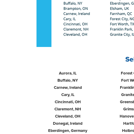
Se
Aurora, IL
Forest 
Buffalo, NY
Fort W
Carnew, Ireland
Franklin
Cary, IL
Granite
Cincinnati, OH
Greens
Claremont, NH
Grims
Cleveland, OH
Hanover
Donegal, Ireland
Hartf
Eberdingen, Germany
Holbr